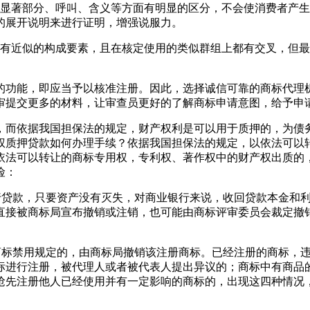
、显著部分、呼叫、含义等方面有明显的区分，不会使消费者产
的展开说明来进行证明，增强说服力。
含有近似的构成要素，且在核定使用的类似群组上都有交叉，但
的功能，即应当予以核准注册。因此，选择诚信可靠的商标代理
审提交更多的材料，让审查员更好的了解商标申请意图，给予申
，而依据我国担保法的规定，财产权利是可以用于质押的，为债
权质押贷款如何办理手续？依据我国担保法的规定，以依法可以
依法可以转让的商标专用权，专利权、著作权中的财产权出质的
险：
进行贷款，只要资产没有灭失，对商业银行来说，收回贷款本金和
直接被商标局宣布撤销或注销，也可能由商标评审委员会裁定撤
关商标禁用规定的，由商标局撤销该注册商标。已经注册的商标，
标进行注册，被代理人或者被代表人提出异议的；商标中有商品
抢先注册他人已经使用并有一定影响的商标的，出现这四种情况