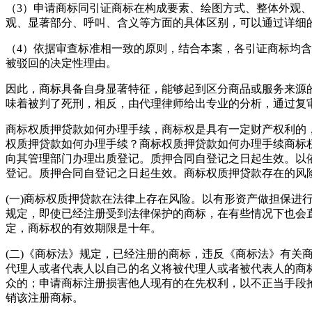
（3）申请商标同引证商标在构成要素、绘图方式、整体外观
观、显著部分、呼叫、含义等方面的具体区别，可以通过详细
（4）依据审查标准相一致的原则，结合本案，各引证商标均
被驳回的决定性理由。
因此，商标具备自身显著特征，能够起到区分商品或服务来源
味着被判了死刑，相反，由代理律师给出专业的分析，通过复
商标权质押贷款如何办理手续，商标权是具有一定财产权利的
权质押贷款如何办理手续？商标权质押贷款如何办理手续商标
向其管理部门办理出质登记。质押合同自登记之日起生效。以
登记。质押合同自登记之日起生效。商标权质押贷款存在的风
(一)商标权质押贷款在法律上存在风险。以有形资产做担保
规定，即使已经注册受到法律保护的商标，在有些情况下也会
定，商标权的有效期限是十年。
(二)《商标法》规定，已经注册的商标，违反《商标法》有
代理人或者代表人以自己的名义将被代理人或者被代表人的商
众的；申请商标注册损害他人现有的在先权利，以不正当手段
销该注册商标。