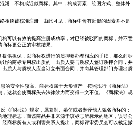
生混淆，不构成近似商标。其中，构成要素、绘图方式、整体外
最终相继被核准注册，由此可见，商标中含有近似的因素并不是
机构可以有效的提高注册成功率，对已经被驳回的商标，并不意
请商标更公正的审核结果。
务提供担保，以商标权进行的质押要办理相应的手续，那么商标
转让的商标专用权出质的，出质人要与质权人签订质押合同，并
，出质人与质权人应当订立书面合同，并向其管理部门办理出质
利息的安全性较高。商标权属于无形资产，按照现行《商标法》
销，这就会使商标失去法律效力而变得一文不值。《商标法》规
违反《商标法》规定，属复制、摹仿或者翻译他人驰名商标的；
的地理标志，而该商品并非来源于该标志所标示的地区，误导公
，经商标所有人或利害关系人提出，商标评审委员会可以裁定撤