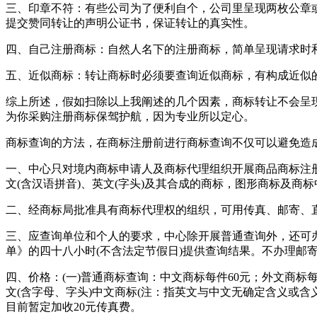
三、印章不符：有些公司为了便利自个，公司里呈现两枚公章
提交赞同转让的声明公证书，保证转让的真实性。
四、自己注册商标：自然人名下的注册商标，简单呈现请求时
五、近似商标：转让商标时必须要查询近似商标，有构成近
综上所述，假如扫除以上我阐述的几个因素，商标转让不会呈
为你采购注册商标保驾护航，因为专业所以定心。
商标查询的方法，在商标注册前进行商标查询不仅可以避免造
一、中心只对境内商标申请人及商标代理组织开展商品商标注
文(含汉语拼音)、英文(字头)及其合成的商标，图形商标及商
二、经商标局批准具有商标代理权的组织，可用传真、邮寄、
三、应查询单位和个人的要求，中心除开展普通查询外，还可
单》的四十八小时(不含法定节假日)提供查询结果。不办理邮
四、价格：(一)普通商标查询：中文商标每件60元；外文商标
文(含字母、字头)中文商标(注：指英文与中文无确定含义或含
目前暂定加收20元传真费。