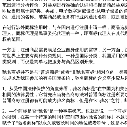
范围进行分析评价。对类别进行准确的认识和把握是商品类别划
即应当归属于第7类。再如，电子数字穿戴设备;从电子设备的
的、通用的名称。若某商品或服务有行业内通用名称，或是被
在进行涉外商标注册时，与在国内进行注册申请一样，商品选
理人。商标代理是民事委托代理的一种，即商标代理人在其代
权的范围。
一方面，注册商品需要满足企业自身使用的需求，另一方面，
前世界上主要有两种分类规则。一种是国际分类，我国采用的
类规则，而仅是简单地把服务与商品区别开来。
驰名商标并不是与“普通商标”或者“非驰名商标”相对立的一
法规以及我国参加的有关国际条约，驰名商标的含义至少应从
1、从受中国法律保护的角度来看，驰名商标是“在中国为相关
相同的法律属性，它首先应当符合商标法对普通商标注册所要
普通商标注册都有可能成为驰名商标，但是在它“驰名”之前，
2、—个商标是否“驰名”是一种事实状态。也就是说，一个商
的限制，在某一个特定的时间和空间范围内驰名的商标并不意
赋予了“驰名商标”以永久或较长时间的地位或者称号，这是不