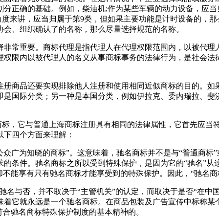
分正确的基础。例如，柴油机;作为某些车辆的动力设备，应当
角度来讲，应当归属于第9类，但如果主要功能是计时设备的，那
协会、组织确认了的名称，那么尽量选择规范的名称。
择非常重要。商标代理是指代理人在代理权限范围内，以被代理
理权限内以被代理人的名义从事商标事务的法律行为，是社会法
注册商品还要实现排除他人注册和使用相同近似商标的目的。如
即是国际分类；另一种是本国分类，例如伊拉克、委内瑞拉、斐
类商标，它与普通上海商标注册具有相同的法律属性，它首先应当
以下四个方面来理解：
公众广为知晓的商标”。这意味着，驰名商标并不是与“普通商标”
求的条件。驰名商标之所以受到特殊保护，是因为它的“驰名”从
却不能享有只有驰名商标才能享受到的特殊保护。因此，“驰名商标
标驰名与否，并不取决于“主管机关”的认定，而取决于是否“在中
味着它就永远是一个驰名商标。在商品包装及广告宣传中标称某个
符合驰名商标特殊保护制度的基本精神的。